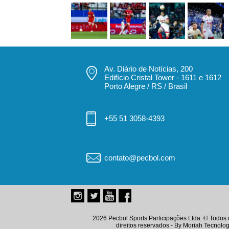
Av. Diário de Notícias, 200
Edifício Cristal Tower - 1611 e 1612
Porto Alegre / RS / Brasil
+55 51 3058-4393
contato@pecbol.com
2026 Pecbol Sports Participações Ltda. © Todos 
direitos reservados - By
Moriah Tecnolog