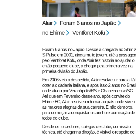
Alair
Foram 6 anos no Japão
no Ehime
Ventforet Kofu
Foram 6 anos no Japão. Desde a chegada ao Shimi
S-Pulse em 2001, ainda muito jovem, até a passage
pecbol.com
pelo Ventforet Kofu, onde Alair fez história ao ajudar o
então pequeno clube, a chegar pela primeira vez na
primeira divisão do Japão.
Em 2006 veio a despedida, Alair resolveu ir para a Itáli
obter a cidadania Italiana, e após isso 2 anos no Brasil
onde atuou por Veranópolis/RS e Chapecoense/SC.
Até que em Fevereiro desse ano, após convite do
Ehime FC, Alair resolveu retornar ao país onde viveu
as maiores alegrias da sua carreira. E não demorou
para começar a conquistar o carinho e admiração de
todos do clube.
Desde os torcedores, colegas de clube, comissão
técnica, até chegar na direção, é vísivel o respeito de