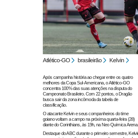
pecbol.com
Atlético-GO
brasileirão
Kelvin
Após campanha história ao chegar entre os quatro
melhores da Copa Sul-Americana, o Atlético-GO
concentra 100% das suas atenções na disputa do
Campeonato Brasileiro. Com 22 pontos, o Dragão
busca sair da zona incômoda da tabela de
classificação.
O atacante Kelvin e seus companheiros do time
goiano voltam a campo na próxima quarta-feira (28)
diante do Corinthians, às 19h, na Neo Química Arena
Destaque do ABC durante o primeiro semestre, Kelvi