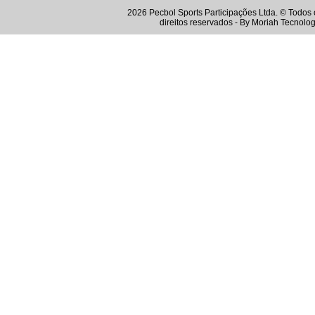
2026 Pecbol Sports Participações Ltda. © Todos 
direitos reservados - By
Moriah Tecnolog
Instagram
Twitter
Youtube
Facebook