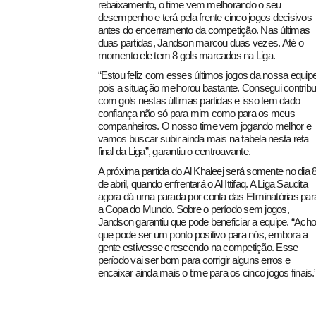
rebaixamento, o time vem melhorando o seu
desempenho e terá pela frente cinco jogos decisivos
antes do encerramento da competição. Nas últimas
duas partidas, Jandson marcou duas vezes. Até o
momento ele tem 8 gols marcados na Liga.
“Estou feliz com esses últimos jogos da nossa equipe
pois a situação melhorou bastante. Consegui contribu
com gols nestas últimas partidas e isso tem dado
confiança não só para mim como para os meus
companheiros. O nosso time vem jogando melhor e
vamos buscar subir ainda mais na tabela nesta reta
final da Liga”, garantiu o centroavante.
A próxima partida do Al Khaleej será somente no dia 
de abril, quando enfrentará o Al Ittifaq. A Liga Saudita
agora dá uma parada por conta das Eliminatórias par
a Copa do Mundo. Sobre o período sem jogos,
Jandson garantiu que pode beneficiar a equipe. “Acho
que pode ser um ponto positivo para nós, embora a
gente estivesse crescendo na competição. Esse
período vai ser bom para corrigir alguns erros e
encaixar ainda mais o time para os cinco jogos finais.