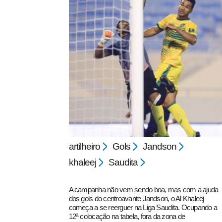
pecbol.com
artilheiro
Gols
Jandson
khaleej
Saudita
A campanha não vem sendo boa, mas com a ajuda
dos gols do centroavante Jandson, o Al Khaleej
começa a se reerguer na Liga Saudita. Ocupando a
12ª colocação na tabela, fora da zona de