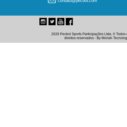
contato@pecbol.com
2026 Pecbol Sports Participações Ltda. © Todos 
direitos reservados - By
Moriah Tecnolog
Instagram
Twitter
Youtube
Facebook