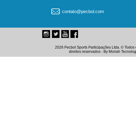
contato@pecbol.com
2026 Pecbol Sports Participações Ltda. © Todos 
direitos reservados - By
Moriah Tecnolog
Instagram
Twitter
Youtube
Facebook