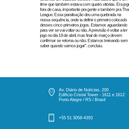
time que também estava com quatro vitórias. Era jog
fora de casa, importante pra gente e também pra Tha
League. Essa paralisação deu uma quebrada na
nossa sequência, onde ia definir o primeiro colocado
desses cinco primeiros jogos. Estamos aguardando
para ver se vai voltar ou não. A previsão é voltar a ter
jogo no dia 18 de abril, mas final de março devem
confirmar se retorna ou não. Estamos treinando sem
saber quando vamos jogar”. concluiu.
Av. Diário de Notícias, 200
Edifício Cristal Tower - 1611 e 1612
Porto Alegre / RS / Brasil
+55 51 3058-4393