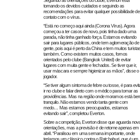
Seguindo as orientações do clube, Everton está
tomando os devidos cuidados e seguindo as
recomendações para evitar qualquer possibilidade de
contato com o vírus.
“Está no começo aqui ainda (Corona Vírus). Agora
começou a ter casos de novo, pois tinha dado uma
parada, não tinha ganhado força. Estamos evitando
sair para lugares públicos, onde tem aglomeração de
gente, pois aqui é perto da China e tem muitos turista
também. Como existem muitos casos, fomos
orientados pelo clube (Bangkok United) de evitar
lugares com muita gente e fechados. Se tiver que ir,
usar máscara e sempre higienizar as mãos”, disse o
jogador.
“Se tiver algum sintoma de febre ou tosse, é para evit
ir no clube e falar direto com o médico para tomar as
providências. Mas na região onde moramos está be
tranquilo. Não estamos vendo tanta gente com
medo… Mas estamos preocupados, estamos
evitando sair”, completou Everton.
Sobre a competição, Everton disse que aguarda nov
orientações, mas a previsão é de retorne apenas em
abril. “Paralisou em uma semana importante, onde
teríamos um clássico contra o Ratchaburi, que é um