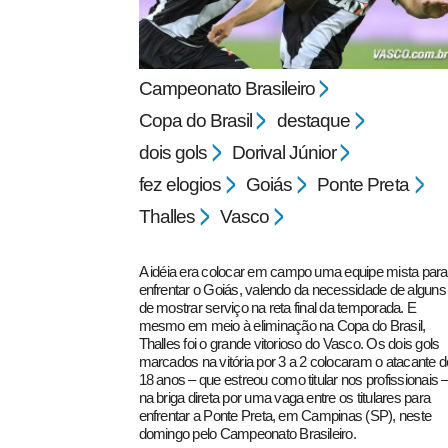
Campeonato Brasileiro
Copa do Brasil
destaque
dois gols
Dorival Júnior
pecbol.com
fez elogios
Goiás
Ponte Preta
Thalles
Vasco
A idéia era colocar em campo uma equipe mista para
enfrentar o Goiás, valendo da necessidade de alguns
de mostrar serviço na reta final da temporada. E
mesmo em meio à eliminação na Copa do Brasil,
Thalles foi o grande vitorioso do Vasco. Os dois gols
marcados na vitória por 3 a 2 colocaram o atacante d
18 anos – que estreou como titular nos profissionais 
na briga direta por uma vaga entre os titulares para
enfrentar a Ponte Preta, em Campinas (SP), neste
domingo pelo Campeonato Brasileiro.