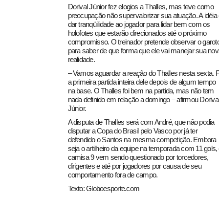
Dorival Júnior fez elogios a Thalles, mas teve como
preocupação não supervalorizar sua atuação. A idéia
dar tranqüilidade ao jogador para lidar bem com os
holofotes que estarão direcionados até o próximo
compromisso. O treinador pretende observar o garot
para saber de que forma que ele vai manejar sua nov
realidade.
– Vamos aguardar a reação do Thalles nesta sexta. F
a primeira partida inteira dele depois de algum tempo
na base. O Thalles foi bem na partida, mas não tem
nada definido em relação a domingo – afirmou Doriva
Júnior.
A disputa de Thalles será com André, que não podia
disputar a Copa do Brasil pelo Vasco por já ter
defendido o Santos na mesma competição. Embora
seja o artilheiro da equipe na temporada com 11 gols,
camisa 9 vem sendo questionado por torcedores,
dirigentes e até por jogadores por causa de seu
comportamento fora de campo.
Texto: Globoesporte.com