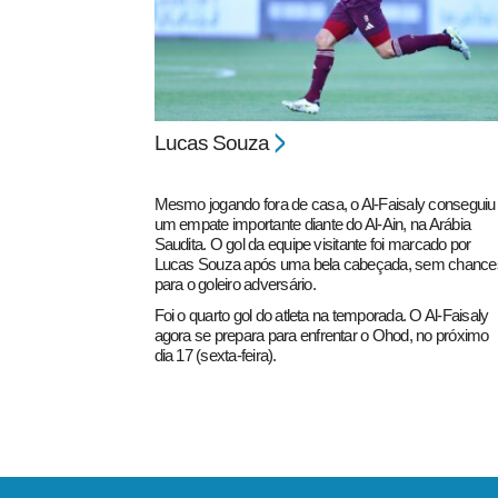
Lucas Souza
pecbol.com
Mesmo jogando fora de casa, o Al-Faisaly conseguiu
um empate importante diante do Al-Ain, na Arábia
Saudita. O gol da equipe visitante foi marcado por
Lucas Souza após uma bela cabeçada, sem chance
para o goleiro adversário.
Foi o quarto gol do atleta na temporada. O Al-Faisaly
agora se prepara para enfrentar o Ohod, no próximo
dia 17 (sexta-feira).