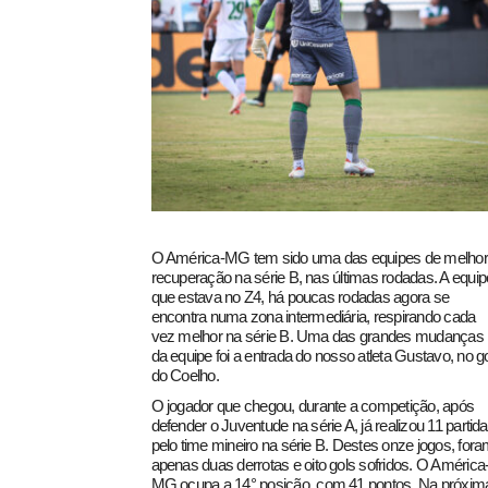
pecbol.com
O América-MG tem sido uma das equipes de melhor
recuperação na série B, nas últimas rodadas. A equip
que estava no Z4, há poucas rodadas agora se
encontra numa zona intermediária, respirando cada
vez melhor na série B. Uma das grandes mudanças
da equipe foi a entrada do nosso atleta Gustavo, no go
do Coelho.
O jogador que chegou, durante a competição, após
defender o Juventude na série A, já realizou 11 partid
pelo time mineiro na série B. Destes onze jogos, for
apenas duas derrotas e oito gols sofridos. O América
MG ocupa a 14° posição, com 41 pontos. Na próxim