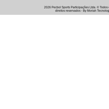
2026 Pecbol Sports Participações Ltda. © Todos 
direitos reservados - By
Moriah Tecnolog
Instagram
Twitter
Youtube
Facebook