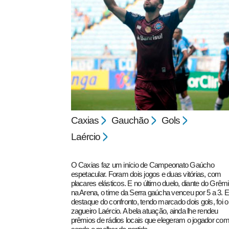
pecbol.com
Caxias
Gauchão
Gols
Laércio
O Caxias faz um início de Campeonato Gaúcho
espetacular. Foram dois jogos e duas vitórias, com
placares elásticos. E no último duelo, diante do Grêmi
na Arena, o time da Serra gaúcha venceu por 5 a 3. E
destaque do confronto, tendo marcado dois gols, foi o
zagueiro Laércio. A bela atuação, ainda lhe rendeu
prêmios de rádios locais que elegeram o jogador co