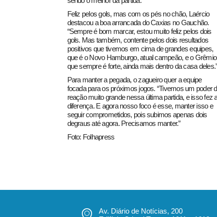
sendo o melhor da partida.
Feliz pelos gols, mas com os pés no chão, Laércio
destacou a boa arrancada do Caxias no Gauchão.
“Sempre é bom marcar, estou muito feliz pelos dois
gols. Mas também, contente pelos dois resultados
positivos que tivemos em cima de grandes equipes,
que é o Novo Hamburgo, atual campeão, e o Grêmio
que sempre é forte, ainda mais dentro da casa deles.
Para manter a pegada, o zagueiro quer a equipe
focada para os próximos jogos. “Tivemos um poder 
reação muito grande nessa última partida, e isso fez 
diferença. E agora nosso foco é esse, manter isso e
seguir comprometidos, pois subimos apenas dois
degraus até agora. Precisamos manter.”
Foto: Folhapress
Av. Diário de Notícias, 200