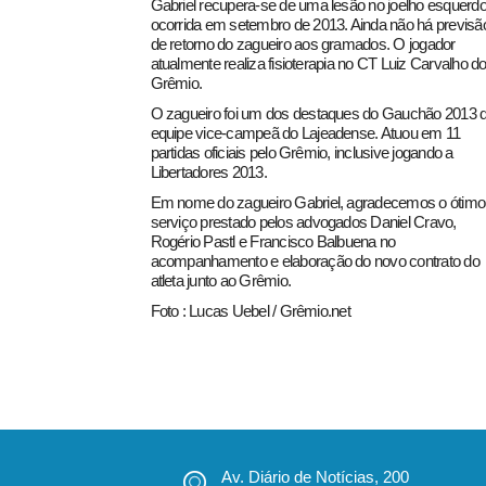
Gabriel recupera-se de uma lesão no joelho esquerdo
ocorrida em setembro de 2013. Ainda não há previsã
de retorno do zagueiro aos gramados. O jogador
atualmente realiza fisioterapia no CT Luiz Carvalho d
Grêmio.
O zagueiro foi um dos destaques do Gauchão 2013 
equipe vice-campeã do Lajeadense. Atuou em 11
partidas oficiais pelo Grêmio, inclusive jogando a
Libertadores 2013.
pecbol.com
Em nome do zagueiro Gabriel, agradecemos o ótimo
serviço prestado pelos advogados Daniel Cravo,
Rogério Pastl e Francisco Balbuena no
acompanhamento e elaboração do novo contrato do
atleta junto ao Grêmio.
Foto : Lucas Uebel / Grêmio.net
Av. Diário de Notícias, 200