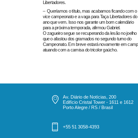
Libertadores.
– Queríamos o título, mas acabamos ficando com o
vice campeonato e a vaga para Taça Libertadores do
ano que vem. Isso nos garante um bom calendário
para a próxima temporada, afirmou Gabriel.
O zagueiro segue se recuperando da lesão no joelho
que o afastou dos gramados no segundo turno do
Campeonato. Em breve estará novamente em cam
atuando com a camisa do tricolor gaúcho.
Av. Diário de Notícias, 200
Edifício Cristal Tower - 1611 e 1612
Porto Alegre / RS / Brasil
+55 51 3058-4393