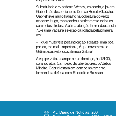
Substituindo o experiente Werley, lesionado, o jovem
Gabriel não decepcionou o técnico Renato Gaúcho.
Gabriel teve muito trabalho na cobertura do veloz
atacante Hugo, mas ganhou praticamente todos os
confrontos diretos. A ótima atuação lhe rendeu a nota
7.5 e uma vaga na seleção da rodada pela primeira
vez.
– Fiquei muito feliz pela indicação. Realizei uma boa
partida, e o mais importante, é que novamente o
Grêmio saiu vitorioso, afirmou Gabriel.
A equipe volta a campo neste domingo, ás 18h30,
contra o atual Campeão da Libertadores, o Atlético
Mineiro. Gabriel estará em campo novamente,
formando a defesa com Rhodolfo e Bressan.
Av. Diário de Notícias, 200