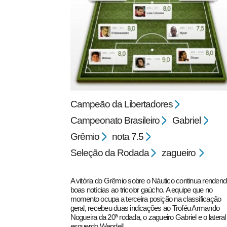
pecbol.com
Campeão da Libertadores
Campeonato Brasileiro
Gabriel
Grêmio
nota 7.5
Seleção da Rodada
zagueiro
A vitória do Grêmio sobre o Náutico continua renden
boas notícias ao tricolor gaúcho. A equipe que no
momento ocupa a terceira posição na classificação
geral, recebeu duas indicações ao Troféu Armando
Nogueira da 20ª rodada, o zagueiro Gabriel e o lateral
esquerdo Wendell.