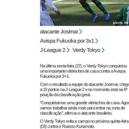
atacante Josimar
Avispa Fukuoka por 3x1
J-League 2
Verdy Tokyo
pecbol.com
Na última sexta-feira (27), o Verdy Tokyo conquistou
uma importante vitória fora de casa contra o Avispa
Fukuoka por 3×1.
Com o resultado a equipe do atacante Josimar, cheg
a 19 pontos na J-League 2 e no momento está na 6ª
posição da classificação geral.
“Conquistamos uma grande vitória fora de casa. Ago
vamos trabalhar ainda mais para entrar na zona de
classificação”, afirmou o atacante brasileiro.
O Verdy Tokyo volta a campo no próxima quinta-feira
(03) contra o Roasso Kunamoto.