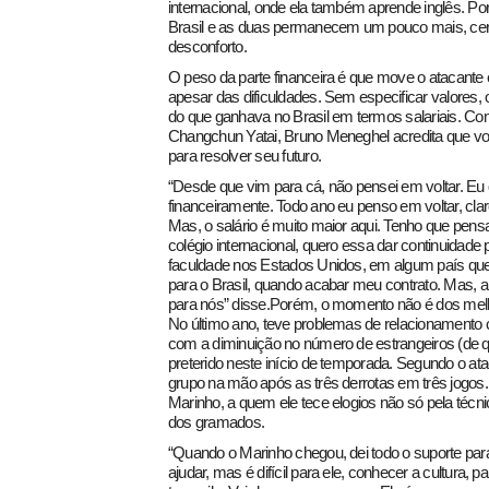
internacional, onde ela também aprende inglês. Por
Brasil e as duas permanecem um pouco mais, cer
desconforto.
O peso da parte financeira é que move o atacante
apesar das dificuldades. Sem especificar valores, 
do que ganhava no Brasil em termos salariais. Co
Changchun Yatai, Bruno Meneghel acredita que vol
para resolver seu futuro.
“Desde que vim para cá, não pensei em voltar. Eu q
financeiramente. Todo ano eu penso em voltar, cla
Mas, o salário é muito maior aqui. Tenho que pensar 
colégio internacional, quero essa dar continuidade p
faculdade nos Estados Unidos, em algum país que
para o Brasil, quando acabar meu contrato. Mas, a
para nós” disse.Porém, o momento não é dos mel
No último ano, teve problemas de relacionamento 
com a diminuição no número de estrangeiros (de q
preterido neste início de temporada. Segundo o ata
grupo na mão após as três derrotas em três jogos.
Marinho, a quem ele tece elogios não só pela téc
dos gramados.
“Quando o Marinho chegou, dei todo o suporte par
ajudar, mas é difícil para ele, conhecer a cultura, pa