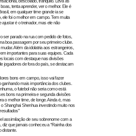
sacional, descolado, tranquilo. Leva as
boas, tenta aprender, ver o melhor. Ele é
rasil, em qualquer time grande ia se
, ele foi o melhor em campo. Tem muita
 ajustar é o treinador, mas ele não
o ser parado na rua com pedido de fotos,
uma boa passagem por seu primeiro clube.
mudar. Além da idolatria aos estrangeiros,
rem importantes para suas equipes. Cada
es locais com destaque nas divisões
 de jogadores de fora do país, se destacam
dores bons em campo, isso vai fazer
o ganhando mais importância dos clubes.
nhuma, o futebol não seria como está
es bons na primeira e segunda divisões
ra o melhor time, de longe. Ainda é, mas
o Shanghai Shenhua investindo muito nos
resultados”
vel assimilação de seu sobrenome com a
 diz que jamais conheceu a “Rainha dos
 distante.