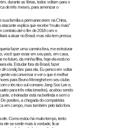
ém, durante as férias, todos voltam para o
ca de três meses, para amenizar o
 e sua família a permanecerem na China,
o atacante explica que recebe “muito mais”
m contrato até o fim de 2018 com o
tará a atuar no Brasil, mas não tem pressa
ueria fazer uma carreira fora, me estruturar
ro, você quer estar em seu país, em casa.
no futuro, da minha filha, hoje ela está no
ara ela. Estudar fora do Brasil, fazer
 dê condições para ela. Eu penso em voltar
 gente vai conversar e ver o que é melhor
hores para Bruno Meneghel em seu clube.
com o técnico sul-coreano Jang-Soo Lee e,
uatro para três relacionados), acabou sendo
cante, o treinador está na berlinda e sem o
 De positivo, a chegada do compatriota
nica em campo, mas também pelo lado fora
a ele. Como estou há muito tempo, tento
ra ele se sentir mais à vontade, ficar