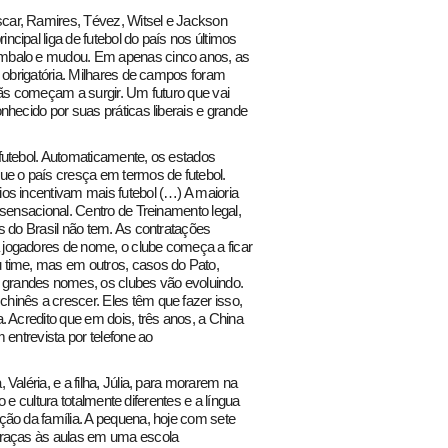
car, Ramires, Tévez, Witsel e Jackson
cipal liga de futebol do país nos últimos
embalo e mudou. Em apenas cinco anos, as
e obrigatória. Milhares de campos foram
fãs começam a surgir. Um futuro que vai
nhecido por suas práticas liberais e grande
futebol. Automaticamente, os estados
ue o país cresça em termos de futebol.
os incentivam mais futebol (…) A maioria
sensacional. Centro de Treinamento legal,
s do Brasil não tem. As contratações
jogadores de nome, o clube começa a ficar
 time, mas em outros, casos do Pato,
grandes nomes, os clubes vão evoluindo.
inês a crescer. Eles têm que fazer isso,
. Acredito que em dois, três anos, a China
 entrevista por telefone ao
Valéria, e a filha, Júlia, para morarem na
o e cultura totalmente diferentes e a língua
ção da família. A pequena, hoje com sete
graças às aulas em uma escola