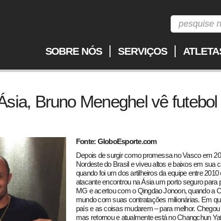
SOBRE NÓS
SERVIÇOS
ATLETA
Ásia, Bruno Meneghel vê futebol
Fonte: GloboEsporte.com
Depois de surgir como promessa no Vasco em 200
Nordeste do Brasil e viveu altos e baixos em sua 
quando foi um dos artilheiros da equipe entre 2010
atacante encontrou na Ásia um porto seguro para p
MG e acertou com o Qingdao Jonoon, quando a C
mundo com suas contratações milionárias. Em qua
país e as coisas mudarem – para melhor. Chegou 
mas retornou e atualmente está no Changchun Ya