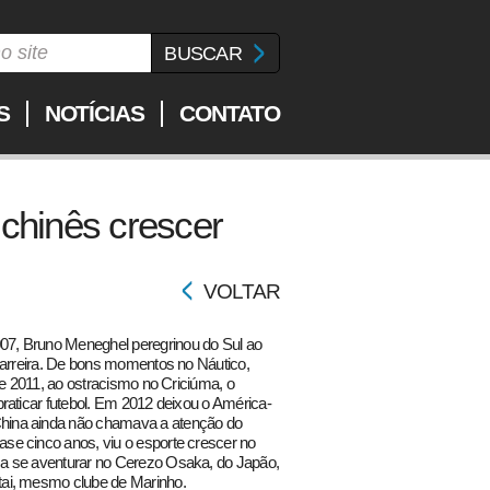
S
NOTÍCIAS
CONTATO
 chinês crescer
VOLTAR
7, Bruno Meneghel peregrinou do Sul ao
carreira. De bons momentos no Náutico,
 e 2011, ao ostracismo no Criciúma, o
raticar futebol. Em 2012 deixou o América-
hina ainda não chamava a atenção do
se cinco anos, viu o esporte crescer no
a se aventurar no Cerezo Osaka, do Japão,
tai, mesmo clube de Marinho.