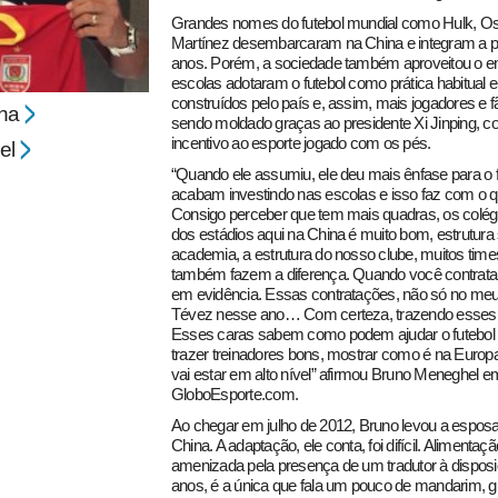
Grandes nomes do futebol mundial como Hulk, Os
Martínez desembarcaram na China e integram a prin
anos. Porém, a sociedade também aproveitou o 
escolas adotaram o futebol como prática habitual 
construídos pelo país e, assim, mais jogadores e 
na
sendo moldado graças ao presidente Xi Jinping, co
incentivo ao esporte jogado com os pés.
el
“Quando ele assumiu, ele deu mais ênfase para o 
acabam investindo nas escolas e isso faz com o q
Consigo perceber que tem mais quadras, os colégi
dos estádios aqui na China é muito bom, estrutura 
academia, a estrutura do nosso clube, muitos time
também fazem a diferença. Quando você contrata 
em evidência. Essas contratações, não só no meu
Tévez nesse ano… Com certeza, trazendo esses 
Esses caras sabem como podem ajudar o futebol ch
trazer treinadores bons, mostrar como é na Europa
vai estar em alto nível” afirmou Bruno Meneghel em
GloboEsporte.com.
Ao chegar em julho de 2012, Bruno levou a esposa, 
China. A adaptação, ele conta, foi difícil. Alimentaçã
amenizada pela presença de um tradutor à disposi
anos, é a única que fala um pouco de mandarim, 