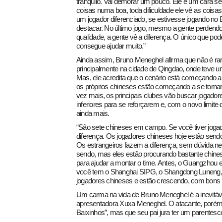
tranquilo. Vai demorar um pouco. Ele é um cara sen
coisas numa boa, toda dificuldade ele vê as coisas 
um jogador diferenciado, se estivesse jogando no B
destacar. No último jogo, mesmo a gente perdendo
qualidade, a gente vê a diferença. O único que pode
consegue ajudar muito.”
Ainda assim, Bruno Meneghel afirma que não é rar
principalmente na cidade de Qingdao, onde teve 
Mas, ele acredita que o cenário está começando a 
os próprios chineses estão começando a se torna
vez mais, os principais clubes vão buscar jogador
inferiores para se reforçarem e, com o novo limite
ainda mais.
“São sete chineses em campo. Se você tiver joga
diferença. Os jogadores chineses hoje estão send
Os estrangeiros fazem a diferença, sem dúvida ne
sendo, mas eles estão procurando bastante chines
para ajudar a montar o time. Antes, o Guangzhou e
você tem o Shanghai SIPG, o Shangdong Luneng, 
jogadores chineses e estão crescendo, com bons 
Um carma na vida de Bruno Meneghel é a inevitá
apresentadora Xuxa Meneghel. O atacante, porém,
Baixinhos”, mas que seu pai jura ter um parentesco