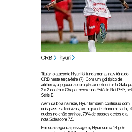
pecbol.com
CRB
hyuri
Titular, o atacante Hyuri foi fundamental na vitória do
CRB nesta terça-feira (7). Com um gol típico de
artilheiro, o jogador abriu o placar no triunfo do Galo po
3 a 2 contra a Chapecoense, no Estádio Rei Pelé, pel
Série B.
Além da bola na rede, Hyuri também contribuiu com
dois passes decisivos, uma grande chance criada, tr
duelos no chão ganhos, 79% de passes certos e a
nota Sofascore 7.5.
Em sua segunda passagem, Hyuri soma 14 gols