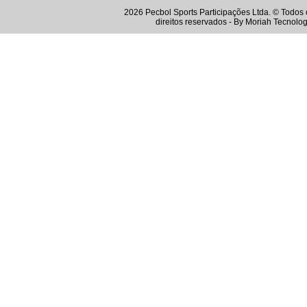
2026 Pecbol Sports Participações Ltda. © Todos 
direitos reservados - By
Moriah Tecnolog
Instagram
Twitter
Youtube
Facebook