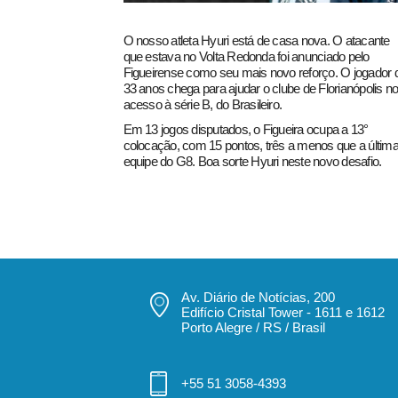
O nosso atleta Hyuri está de casa nova. O atacante
que estava no Volta Redonda foi anunciado pelo
Figueirense como seu mais novo reforço. O jogador 
33 anos chega para ajudar o clube de Florianópolis n
acesso à série B, do Brasileiro.
Em 13 jogos disputados, o Figueira ocupa a 13°
colocação, com 15 pontos, três a menos que a últim
equipe do G8. Boa sorte Hyuri neste novo desafio.
pecbol.com
Av. Diário de Notícias, 200
Edifício Cristal Tower - 1611 e 1612
Porto Alegre / RS / Brasil
+55 51 3058-4393