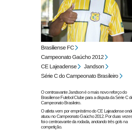
Brasiliense FC
pecbol.com
Campeonato Gaúcho 2012
CE Lajeadense
Jandson
Série C do Campeonato Brasileiro
O centroavante Jandson é o mais novo reforço do
Brasiliense Futebol Clube para a disputa da Série C d
Campeonato Brasileiro.
O atleta vem por empréstimo do CE Lajeadense ond
atuou no Campeonato Gaúcho 2012. Por duas veze
foi o centroavante da rodada, anotando três gols na
competição.