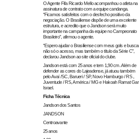
O Agente Fifa Ricardo Mello acompanhou o atleta na
assinatura de contrato com a equipe candanga.
“Ficamos satisfeitos com o desfecho positivo da
negociação. O Brasiliense dispõe de uma excelente
estrutura, e acredito que o Jandson será muito
importante na campanha da equipe no Campeonato
Brasileiro”, afirmou o agente.
“Espero ajudar o Brasiliense com meus gols e busca
não só o acesso, mas também o título da Série C”,
declarou Jandson ao site oficial do clube.
Jandson está com 25 anos e tem 1,90 cm. Além de
defender as cores do Lajeadense, já atuou também
pelo Avaí /SC, Barueri / SP, Novo Hamburgo / RS ,
Juventude / RS, América / MG e Hakoah Ramat Gan
Israel.
Ficha Técnica
Jandson dos Santos
JANDSON
Centroavante
25 anos