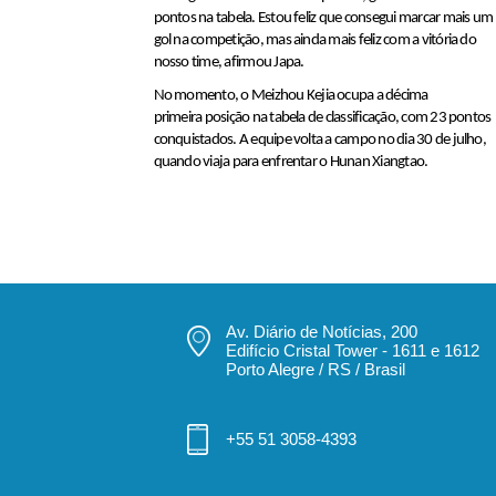
pontos na tabela. Estou feliz que consegui marcar mais um
gol na competição, mas ainda mais feliz com a vitória do
nosso time, afirmou Japa.
No momento, o Meizhou Kejia ocupa a décima
primeira posição na tabela de classificação, com 23 pontos
conquistados. A equipe volta a campo no dia 30 de julho,
quando viaja para enfrentar o Hunan Xiangtao.
Av. Diário de Notícias, 200
Edifício Cristal Tower - 1611 e 1612
Porto Alegre / RS / Brasil
+55 51 3058-4393