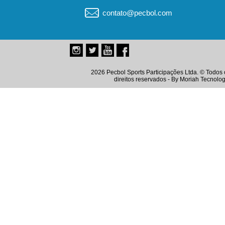
contato@pecbol.com
2026 Pecbol Sports Participações Ltda. © Todos 
direitos reservados - By
Moriah Tecnolog
Instagram
Twitter
Youtube
Facebook