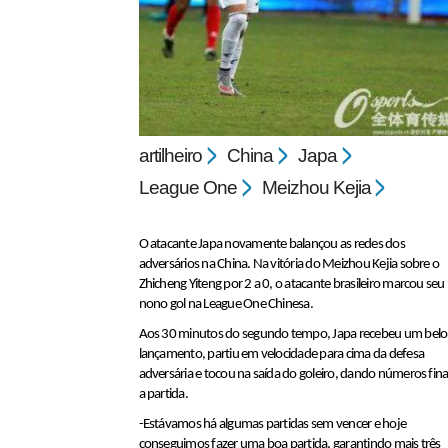
artilheiro
China
Japa
pecbol.com
League One
Meizhou Kejia
O atacante Japa novamente balançou as redes dos
adversários na China. Na vitória do Meizhou Kejia sobre o
Zhicheng Yiteng por 2 a 0, o atacante brasileiro marcou seu
nono gol na League One Chinesa.
Aos 30 minutos do segundo tempo, Japa recebeu um belo
lançamento, partiu em velocidade para cima da defesa
adversária e tocou na saída do goleiro, dando números fina
a partida.
-Estávamos há algumas partidas sem vencer e hoje
conseguimos fazer uma boa partida, garantindo mais três