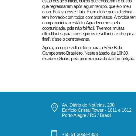
estão desde o início, outros que chegaram e outros
que regressaram após algum tempo, que é o meu
caso. Faltava esse título. É um clube que a diretoria
tem honrado com todos compromissos. A torcida te
comparecido ao estádio. Agradecemos pela
oportunidade, pois não foi fácil. Tivemos muitas
dificuldades para conseguir os resultados e chegar a
final”, disse o centroavante.
Agora, a equipe volta o foco para a Série B do
Campeonato Brasileiro. Neste sábado, às 16h30,
recebe o Goiás, pela primeira rodada da competição.
Av. Diário de Notícias, 200
Edifício Cristal Tower - 1611 e 1612
Porto Alegre / RS / Brasil
+55 51 3058-4393