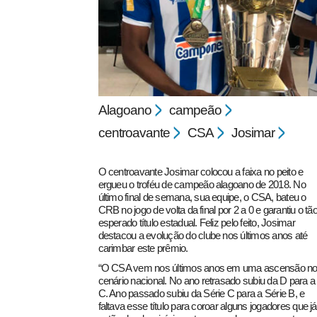
Alagoano
campeão
pecbol.com
centroavante
CSA
Josimar
O centroavante Josimar colocou a faixa no peito e
ergueu o troféu de campeão alagoano de 2018. No
último final de semana, sua equipe, o CSA, bateu o
CRB no jogo de volta da final por 2 a 0 e garantiu o tã
esperado título estadual. Feliz pelo feito, Josimar
destacou a evolução do clube nos últimos anos até
carimbar este prêmio.
“O CSA vem nos últimos anos em uma ascensão n
cenário nacional. No ano retrasado subiu da D para a
C. Ano passado subiu da Série C para a Série B, e
faltava esse título para coroar alguns jogadores que já