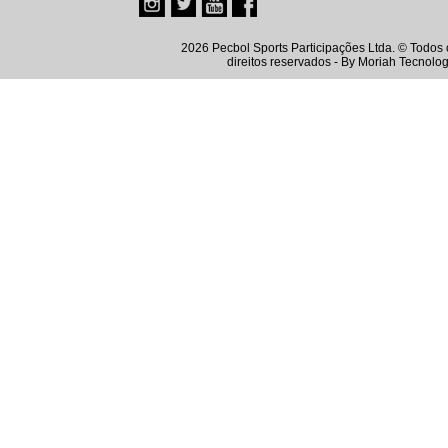
2026 Pecbol Sports Participações Ltda. © Todos 
direitos reservados - By
Moriah Tecnolog
Instagram
Twitter
Youtube
Facebook