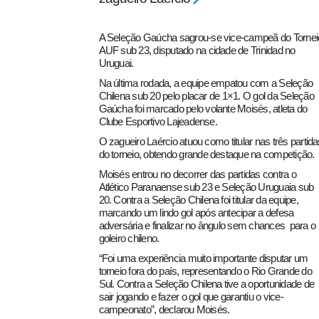
A Seleção Gaúcha sagrou-se vice-campeã do Tornei
AUF sub 23, disputado na cidade de Trinidad no
Uruguai.
Na última rodada, a equipe empatou com a Seleção
Chilena sub 20 pelo placar de 1×1. O gol da Seleção
Gaúcha foi marcado pelo volante Moisés, atleta do
Clube Esportivo Lajeadense.
O zagueiro Laércio atuou como titular nas três partida
do torneio, obtendo grande destaque na competição.
Moisés entrou no decorrer das partidas contra o
Atlético Paranaense sub 23 e Seleção Uruguaia sub
20. Contra a Seleção Chilena foi titular da equipe,
marcando um lindo gol após antecipar a defesa
adversária e finalizar no ângulo sem chances para o
goleiro chileno.
“Foi uma experiência muito importante disputar um
torneio fora do país, representando o Rio Grande do
Sul. Contra a Seleção Chilena tive a oportunidade de
sair jogando e fazer o gol que garantiu o vice-
campeonato”, declarou Moisés.