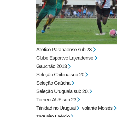
pecbol.com
Atlético Paranaense sub 23
Clube Esportivo Lajeadense
Gauchão 2013
Seleção Chilena sub 20
Seleção Gaúcha
Seleção Uruguaia sub 20.
Torneio AUF sub 23
Trinidad no Uruguai
volante Moisés
zagueiro Laércio