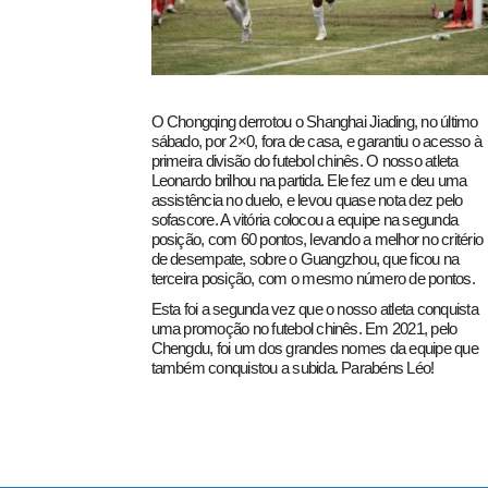
O Chongqing derrotou o Shanghai Jiading, no último
sábado, por 2×0, fora de casa, e garantiu o acesso à
primeira divisão do futebol chinês. O nosso atleta
Leonardo brilhou na partida. Ele fez um e deu uma
pecbol.com
assistência no duelo, e levou quase nota dez pelo
sofascore. A vitória colocou a equipe na segunda
posição, com 60 pontos, levando a melhor no critério
de desempate, sobre o Guangzhou, que ficou na
terceira posição, com o mesmo número de pontos.
Esta foi a segunda vez que o nosso atleta conquista
uma promoção no futebol chinês. Em 2021, pelo
Chengdu, foi um dos grandes nomes da equipe que
também conquistou a subida. Parabéns Léo!