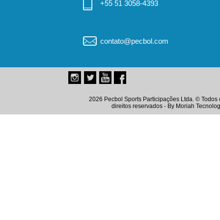
+55 51 3058-4393
contato@pecbol.com
2026 Pecbol Sports Participações Ltda. © Todos 
direitos reservados - By
Moriah Tecnolog
Instagram
Twitter
Youtube
Facebook