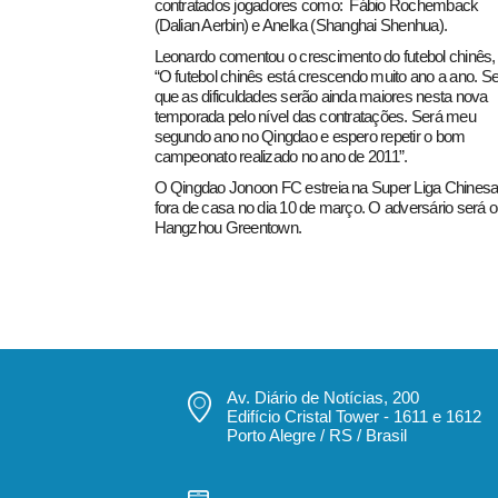
contratados jogadores como: Fábio Rochemback
(Dalian Aerbin) e Anelka (Shanghai Shenhua).
Leonardo comentou o crescimento do futebol chinês,
“O futebol chinês está crescendo muito ano a ano. Se
que as dificuldades serão ainda maiores nesta nova
temporada pelo nível das contratações. Será meu
segundo ano no Qingdao e espero repetir o bom
campeonato realizado no ano de 2011”.
O Qingdao Jonoon FC estreia na Super Liga Chines
fora de casa no dia 10 de março. O adversário será o
Hangzhou Greentown.
Av. Diário de Notícias, 200
Edifício Cristal Tower - 1611 e 1612
Porto Alegre / RS / Brasil