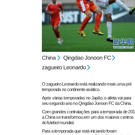
pecbol.com
China
Qingdao Jonoon FC
zagueiro Leonardo
O zagueiro Leonardo está realizando mais uma pré
temporada no continente asiático.
Após várias temporadas no Japão, o atleta vai para
seu segundo ano no Qingdao Jonoon FC da China.
Com grandes contratações para a temporada de 201
a China se transformou em um dos maiores centros
do futebol mundial.
Para a temporada que está iniciando foram