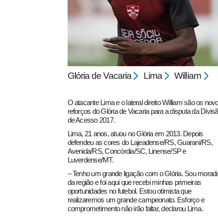
Glória de Vacaria
Lima
William
pecbol.com
O atacante Lima e o lateral direito William são os nov
reforços do Glória de Vacaria para a disputa da Divis
de Acesso 2017.
Lima, 21 anos, atuou no Glória em 2013. Depois
defendeu as cores do Lajeadense/RS, Guarani/RS,
Avenida/RS, Concórdia/SC, Linense/SP e
Luverdense/MT.
– Tenho um grande ligação com o Glória. Sou morad
da região e foi aqui que recebi minhas primeiras
oportunidades no futebol. Estou otimista que
realizaremos um grande campeonato. Esforço e
comprometimento não irão faltar, declarou Lima.