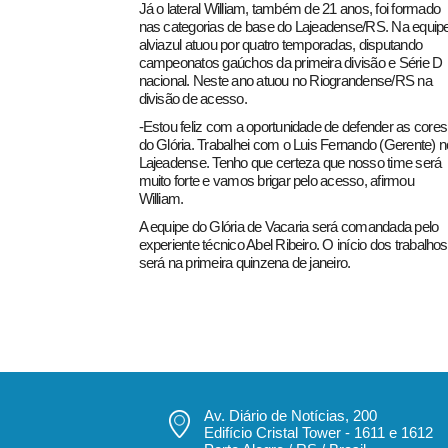
Já o lateral William, também de 21 anos, foi formado
nas categorias de base do Lajeadense/RS. Na equip
alviazul atuou por quatro temporadas, disputando
campeonatos gaúchos da primeira divisão e Série D
nacional. Neste ano atuou no Riograndense/RS na
divisão de acesso.
-Estou feliz com a oportunidade de defender as cores
do Glória. Trabalhei com o Luis Fernando (Gerente) n
Lajeadense. Tenho que certeza que nosso time será
muito forte e vamos brigar pelo acesso, afirmou
William.
A equipe do Glória de Vacaria será comandada pelo
experiente técnico Abel Ribeiro. O início dos trabalhos
será na primeira quinzena de janeiro.
Av. Diário de Notícias, 200
Edifício Cristal Tower - 1611 e 1612