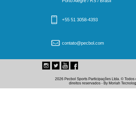
Porto Alegre / RS / Brasil
+55 51 3058-4393
contato@pecbol.com
2026 Pecbol Sports Participações Ltda. © Todos 
direitos reservados - By
Moriah Tecnolog
Instagram
Twitter
Youtube
Facebook