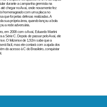
tular durante a campanha gremista na
 até chegar no Avaí, onde novamente fez
 e foi homenageado com uma placa no
que foi pelas defesas realizadas. A
da sua própria área, quando lançou a bola
ou a rede adversária.
iro, em 2008 com o Avaí, Eduardo Martini
a a Série C. Depois de passar pelo Avaí, ele
se. O felizense de 1,92m sabe que a
 será fácil, mas ele contará com a ajuda dos
ém do acesso à C do Brasileiro, conquistar
l.