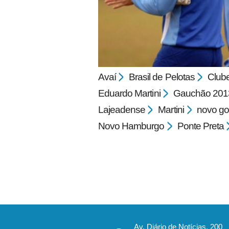
Avaí
Brasil de Pelotas
Club
Eduardo Martini
Gauchão 201
pecbol.com
Lajeadense
Martini
novo gol
Novo Hamburgo
Ponte Preta
Av. Diário de Notícias, 200