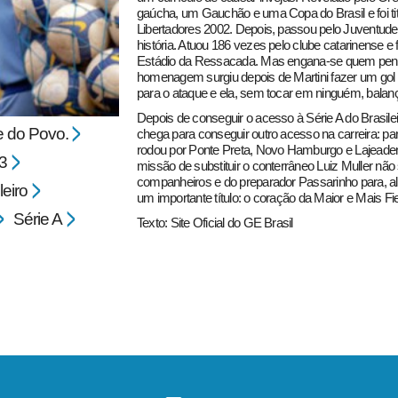
gaúcha, um Gauchão e uma Copa do Brasil e foi ti
Libertadores 2002. Depois, passou pelo Juventude
história. Atuou 186 vezes pelo clube catarinense
Estádio da Ressacada. Mas engana-se quem pensa 
homenagem surgiu depois de Martini fazer um gol 
para o ataque e ela, sem tocar em ninguém, balanç
Depois de conseguir o acesso à Série A do Brasile
e do Povo.
chega para conseguir outro acesso na carreira: par
rodou por Ponte Preta, Novo Hamburgo e Lajeaden
3
missão de substituir o conterrâneo Luiz Muller não
companheiros e do preparador Passarinho para, al
eiro
um importante título: o coração da Maior e Mais Fie
Série A
Texto: Site Oficial do GE Brasil