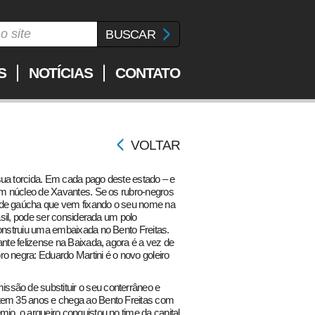
S
NOTÍCIAS
CONTATO
VOLTAR
sua torcida. Em cada pago deste estado – e
 um núcleo de Xavantes. Se os rubro-negros
ade gaúcha que vem fixando o seu nome na
rasil, pode ser considerada um polo
construiu uma embaixada no Bento Freitas.
ante felizense na Baixada, agora é a vez de
o negra: Eduardo Martini é o novo goleiro
ssão de substituir o seu conterrâneo e
 tem 35 anos e chega ao Bento Freitas com
io, o arqueiro conquistou no time da capital