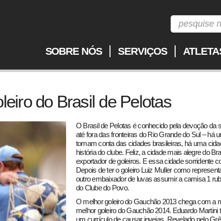
SOBRE NÓS
SERVIÇOS
ATLETA
leiro do Brasil de Pelotas
O Brasil de Pelotas é conhecido pela devoção da 
até fora das fronteiras do Rio Grande do Sul – há
tomam conta das cidades brasileiras, há uma cid
história do clube. Feliz, a cidade mais alegre do B
exportador de goleiros. E essa cidade sorridente 
Depois de ter o goleiro Luiz Muller como represent
outro embaixador de luvas assumir a camisa 1 rubr
do Clube do Povo.
O melhor goleiro do Gauchão 2013 chega com a mi
melhor goleiro do Gauchão 2014. Eduardo Martini
um currículo de causar invejas. Revelado pelo Grêm