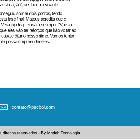
ssificação”, destacou o volante.
conseguiu somar dois pontos, tendo
sta fase final, Mateus acredita que o
eranópolis precisará se impor. “Vai ser
que eles vão ter reforços que irão voltar ao
 casa e ditar o nosso ritmo. Vamos tentar
nte possa surpreender eles.”
contato@pecbol.com
 direitos reservados - By
Moriah Tecnologia