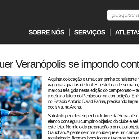
SOBRE NÓS
SERVIÇOS
ATLETA
er Veranópolis se impondo con
A quinta colocação e uma campanha consistente 
vaga nas quartas de final. E neste final de semana
marcou três gols nesta edição do campeonato – t
a definir o futuro do Pentacolor na competição. En
no Estádio Antônio David Farina, precisando larga
decisiva, na Arena.
Satisfeito pelo desempenho do time da Serra até
elenco conseguiu cumprir o objetivo do clube e até 
este feito. No início da preparação o principal objet
Gauchão. A gente sempre soube que é um campeona
regularidade, fizemos bons jogos e tivemos bom re