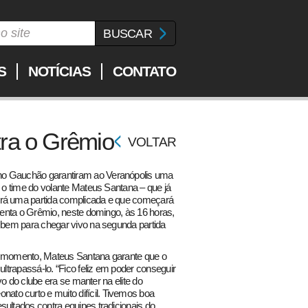
S
NOTÍCIAS
CONTATO
tra o Grêmio
VOLTAR
no Gauchão garantiram ao Veranópolis uma
, o time do volante Mateus Santana – que já
erá uma partida complicada e que começará
frenta o Grêmio, neste domingo, às 16 horas,
r bem para chegar vivo na segunda partida
 o momento, Mateus Santana garante que o
ultrapassá-lo. “Fico feliz em poder conseguir
ivo do clube era se manter na elite do
to curto e muito difícil. Tivemos boa
sultados contra equipes tradicionais do