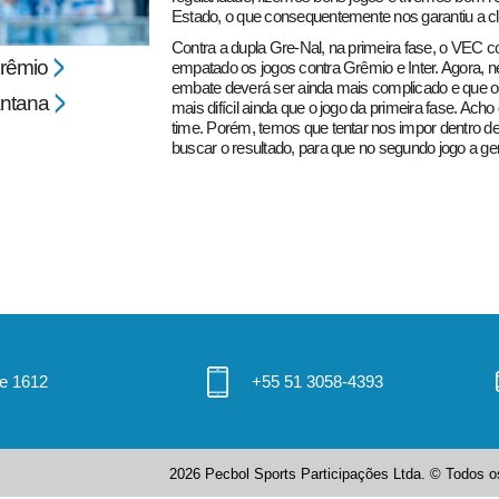
Estado, o que consequentemente nos garantiu a cla
Contra a dupla Gre-Nal, na primeira fase, o VEC 
rêmio
empatado os jogos contra Grêmio e Inter. Agora, ne
embate deverá ser ainda mais complicado e que o V
ntana
mais difícil ainda que o jogo da primeira fase. Acho 
time. Porém, temos que tentar nos impor dentro de
buscar o resultado, para que no segundo jogo a ge
 e 1612
+55 51 3058-4393
2026 Pecbol Sports Participações Ltda. © Todos os