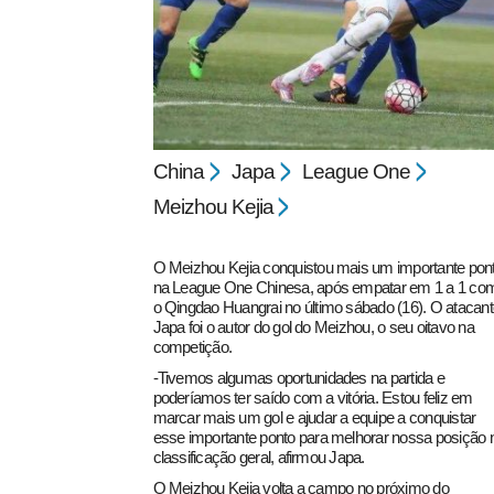
China
Japa
League One
pecbol.com
Meizhou Kejia
O Meizhou Kejia conquistou mais um importante pon
na League One Chinesa, após empatar em 1 a 1 co
o Qingdao Huangrai no último sábado (16). O atacant
Japa foi o autor do gol do Meizhou, o seu oitavo na
competição.
-Tivemos algumas oportunidades na partida e
poderíamos ter saído com a vitória. Estou feliz em
marcar mais um gol e ajudar a equipe a conquistar
esse importante ponto para melhorar nossa posição 
classificação geral, afirmou Japa.
O Meizhou Kejia volta a campo no próximo do