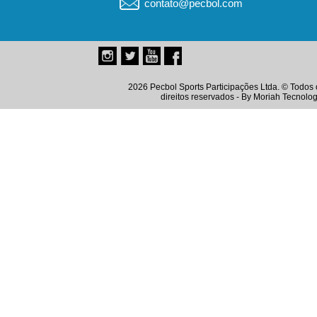
contato@pecbol.com
2026 Pecbol Sports Participações Ltda. © Todos 
direitos reservados - By
Moriah Tecnolog
Instagram
Twitter
Youtube
Facebook