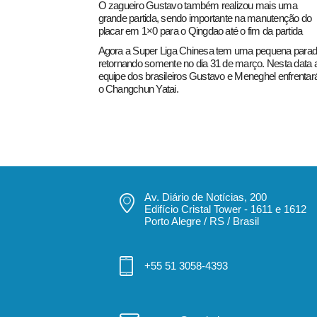
O zagueiro Gustavo também realizou mais uma
grande partida, sendo importante na manutenção do
placar em 1×0 para o Qingdao até o fim da partida
Agora a Super Liga Chinesa tem uma pequena parad
retornando somente no dia 31 de março. Nesta data 
equipe dos brasileiros Gustavo e Meneghel enfrentar
o Changchun Yatai.
Av. Diário de Notícias, 200
Edifício Cristal Tower - 1611 e 1612
Porto Alegre / RS / Brasil
+55 51 3058-4393