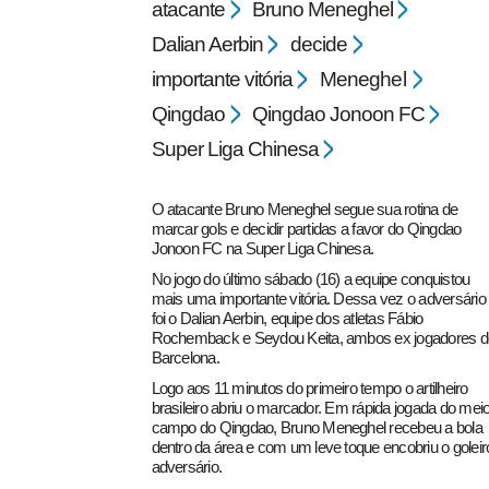
atacante
Bruno Meneghel
Dalian Aerbin
decide
importante vitória
Meneghel
Qingdao
Qingdao Jonoon FC
Super Liga Chinesa
pecbol.com
O atacante Bruno Meneghel segue sua rotina de
marcar gols e decidir partidas a favor do Qingdao
Jonoon FC na Super Liga Chinesa.
No jogo do último sábado (16) a equipe conquistou
mais uma importante vitória. Dessa vez o adversário
foi o Dalian Aerbin, equipe dos atletas Fábio
Rochemback e Seydou Keita, ambos ex jogadores d
Barcelona.
Logo aos 11 minutos do primeiro tempo o artilheiro
brasileiro abriu o marcador. Em rápida jogada do mei
campo do Qingdao, Bruno Meneghel recebeu a bola
dentro da área e com um leve toque encobriu o goleir
adversário.