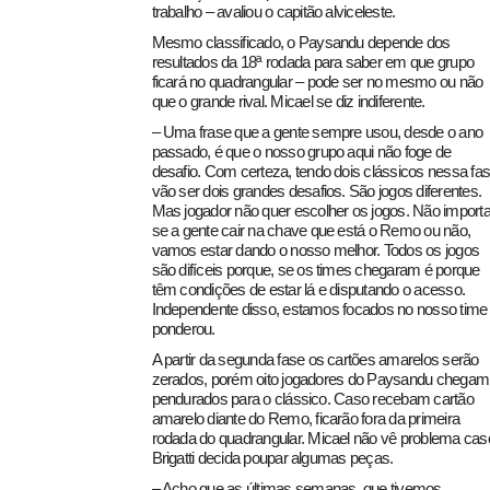
trabalho – avaliou o capitão alviceleste.
Mesmo classificado, o Paysandu depende dos
resultados da 18ª rodada para saber em que grupo
ficará no quadrangular –
pode ser no mesmo ou não
que o grande rival
. Micael se diz indiferente.
– Uma frase que a gente sempre usou, desde o ano
passado, é que o nosso grupo aqui não foge de
desafio. Com certeza, tendo dois clássicos nessa fas
vão ser dois grandes desafios. São jogos diferentes.
Mas jogador não quer escolher os jogos. Não import
se a gente cair na chave que está o Remo ou não,
vamos estar dando o nosso melhor. Todos os jogos
são difíceis porque, se os times chegaram é porque
têm condições de estar lá e disputando o acesso.
Independente disso, estamos focados no nosso time
ponderou.
A partir da segunda fase os cartões amarelos serão
zerados, porém oito jogadores do Paysandu chegam
pendurados para o clássico. Caso recebam cartão
amarelo diante do Remo, ficarão fora da primeira
rodada do quadrangular. Micael não vê problema cas
Brigatti decida poupar algumas peças.
– Acho que as últimas semanas, que tivemos