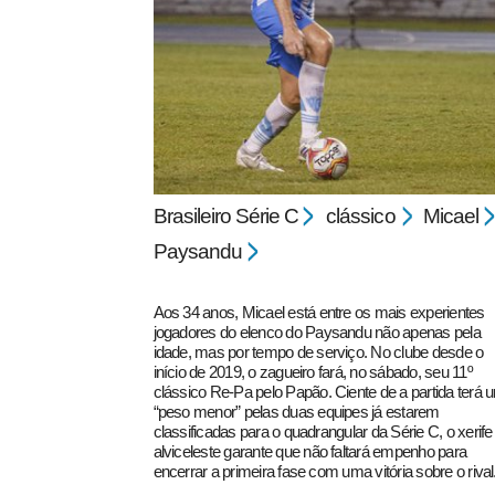
pecbol.com
Brasileiro Série C
clássico
Micael
Paysandu
Aos 34 anos, Micael está entre os mais experientes
jogadores do elenco do Paysandu não apenas pela
idade, mas por tempo de serviço. No clube desde o
início de 2019, o zagueiro fará, no sábado, seu 11º
clássico Re-Pa pelo Papão. Ciente de a partida terá 
“peso menor” pelas duas equipes já estarem
classificadas para o quadrangular da Série C, o xerife
alviceleste garante que não faltará empenho para
encerrar a primeira fase com uma vitória sobre o rival