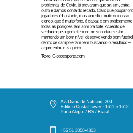
problemas de Covid, já provaram que sai um, entra
outro e damos conta do recado. Claro que poupar oit
jogadores é bastante, mas acredito muito no nosso
elenco, que é muito forte, é capaz e em praticamente
todas as posições têm sombra forte. Acredito de
verdade que a gente tem como suportar e estar
mantendo um bom nível, desenvolvendo bom futebol
dentro de campo e também buscando o resultado –
argumentou o zagueiro.
Texto: Globoesporte.com
Av. Diário de Notícias, 200
Edifício Cristal Tower - 1611 e 1612
Porto Alegre / RS / Brasil
+55 51 3058-4393