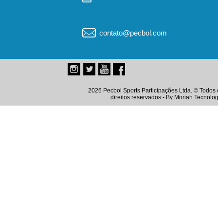
contato@pecbol.com
2026 Pecbol Sports Participações Ltda. © Todos 
direitos reservados - By
Moriah Tecnolog
Instagram
Twitter
Youtube
Facebook