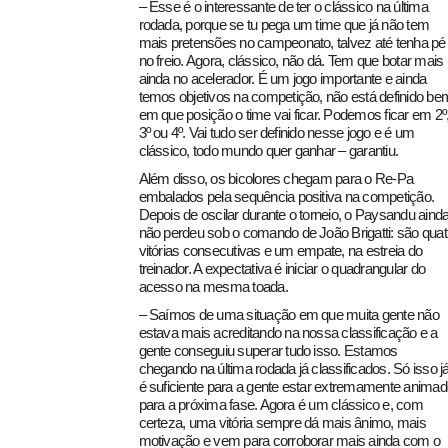
– Esse é o interessante de ter o clássico na última
rodada, porque se tu pega um time que já não tem
mais pretensões no campeonato, talvez até tenha pé
no freio. Agora, clássico, não dá. Tem que botar mais
ainda no acelerador. É um jogo importante e ainda
temos objetivos na competição, não está definido be
em que posição o time vai ficar. Podemos ficar em 2º
3º ou 4º. Vai tudo ser definido nesse jogo e é um
clássico, todo mundo quer ganhar – garantiu.
Além disso, os bicolores chegam para o Re-Pa
embalados pela sequência positiva na competição.
Depois de oscilar durante o torneio, o Paysandu aind
não perdeu sob o comando de João Brigatti: são quat
vitórias consecutivas e um empate, na estreia do
treinador. A expectativa é iniciar o quadrangular do
acesso na mesma toada.
– Saímos de uma situação em que muita gente não
estava mais acreditando na nossa classificação e a
gente conseguiu superar tudo isso. Estamos
chegando na última rodada já classificados. Só isso j
é suficiente para a gente estar extremamente animad
para a próxima fase. Agora é um clássico e, com
certeza, uma vitória sempre dá mais ânimo, mais
motivação e vem para corroborar mais ainda com o