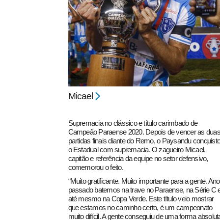
pecbol.com
Micael
Supremacia no clássico e título carimbado de
Campeão Paraense 2020. Depois de vencer as dua
partidas finais diante do Remo, o Paysandu conquist
o Estadual com supremacia. O zagueiro Micael,
capitão e referência da equipe no setor defensivo,
comemorou o feito.
“Muito gratificante. Muito importante para a gente. Ano
passado batemos na trave no Paraense, na Série C 
até mesmo na Copa Verde. Este título veio mostrar
que estamos no caminho certo, é um campeonato
muito difícil. A gente conseguiu de uma forma absolut