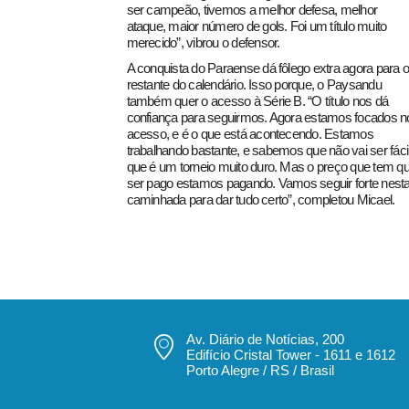
ser campeão, tivemos a melhor defesa, melhor
ataque, maior número de gols. Foi um título muito
merecido”, vibrou o defensor.
A conquista do Paraense dá fôlego extra agora para o
restante do calendário. Isso porque, o Paysandu
também quer o acesso à Série B. “O título nos dá
confiança para seguirmos. Agora estamos focados n
acesso, e é o que está acontecendo. Estamos
trabalhando bastante, e sabemos que não vai ser fácil
que é um torneio muito duro. Mas o preço que tem q
ser pago estamos pagando. Vamos seguir forte nest
caminhada para dar tudo certo”, completou Micael.
Av. Diário de Notícias, 200
Edifício Cristal Tower - 1611 e 1612
Porto Alegre / RS / Brasil