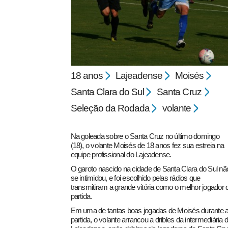
18 anos
Lajeadense
Moisés
Santa Clara do Sul
Santa Cruz
pecbol.com
Seleção da Rodada
volante
Na goleada sobre o Santa Cruz no último domingo
(18), o volante Moisés de 18 anos fez sua estreia na
equipe profissional do Lajeadense.
O garoto nascido na cidade de Santa Clara do Sul nã
se intimidou, e foi escolhido pelas rádios que
transmitiram a grande vitória como o melhor jogador 
partida.
Em uma de tantas boas jogadas de Moisés durante 
partida, o volante arrancou a dribles da intermediária 