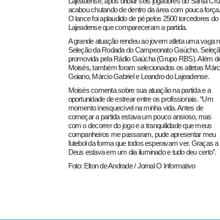
Lajeadense, após driblar seis jogadores do Santa Cru
acabou chutando de dentro da área com pouca força
O lance foi aplaudido de pé pelos 2500 torcedores do
Lajeadense que compareceram a partida.
A grande atuação rendeu ao jovem atleta uma vaga 
Seleção da Rodada do Campeonato Gaúcho. Seleç
promovida pela Rádio Gaúcha (Grupo RBS). Além d
Moisés, também foram selecionados os atletas Márc
Goiano, Márcio Gabriel e Leandro do Lajeadense.
Moisés comenta sobre sua atuação na partida e a
oportunidade de estrear entre os profissionais. “Um
momento inesquecível na minha vida. Antes de
começar a partida estava um pouco ansioso, mas
com o decorrer do jogo e a tranquilidade que meus
companheiros me passaram, pude apresentar meu
futebol da forma que todos esperavam ver. Graças a
Deus estava em um dia iluminado e tudo deu certo”.
Foto: Elton de Andrade / Jornal O Informativo