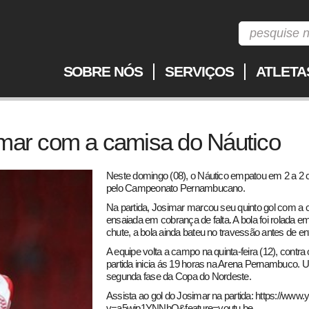
SOBRE NÓS
SERVIÇOS
ATLETA
imar com a camisa do Náutico
Neste domingo (08), o Náutico empatou em 2 a 2 c
pelo Campeonato Pernambucano.
Na partida, Josimar marcou seu quinto gol com a 
ensaiada em cobrança de falta. A bola foi rolada e
chute, a bola ainda bateu no travessão antes de ent
A equipe volta a campo na quinta-feira (12), contr
partida inicia ás 19 horas na Arena Pernambuco. U
segunda fase da Copa do Nordeste.
Assista ao gol do Josimar na partida:
https://www.
v=a5wjp1YNNhQ&feature=youtu.be