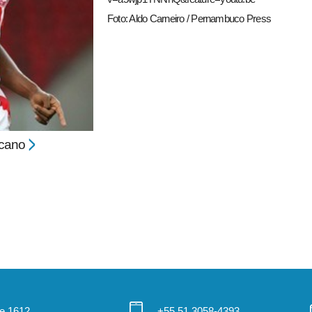
Foto: Aldo Carneiro / Pernambuco Press
cano
 e 1612
+55 51 3058-4393