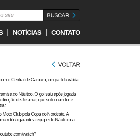
S
NOTÍCIAS
CONTATO
VOLTAR
om o Central de Caruaru, em partida válida
camisa do Náutico. O gol saiu após jogada
m direção de Josimar, que soltou um forte
rar.
a o Moto Club pela Copa do Nordeste. A
ma vitória garante a equipe do Náutico na
youtube.com/watch?