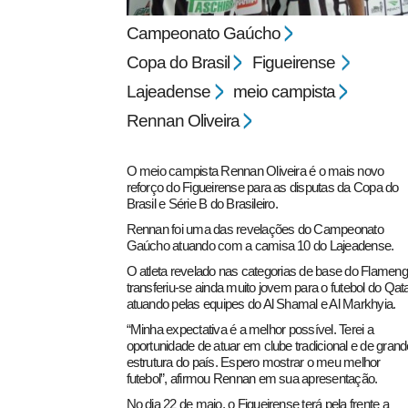
Campeonato Gaúcho
Copa do Brasil
Figueirense
Lajeadense
meio campista
Rennan Oliveira
pecbol.com
O meio campista Rennan Oliveira é o mais novo
reforço do Figueirense para as disputas da Copa do
Brasil e Série B do Brasileiro.
Rennan foi uma das revelações do Campeonato
Gaúcho atuando com a camisa 10 do Lajeadense.
O atleta revelado nas categorias de base do Flameng
transferiu-se ainda muito jovem para o futebol do Qata
atuando pelas equipes do Al Shamal e Al Markhyia.
“Minha expectativa é a melhor possível. Terei a
oportunidade de atuar em clube tradicional e de grand
estrutura do país. Espero mostrar o meu melhor
futebol”, afirmou Rennan em sua apresentação.
No dia 22 de maio, o Figueirense terá pela frente a