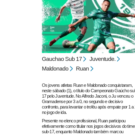
pecbol.com
Gauchao Sub 17
Juventude.
Maldonado
Ruan
Os jovens atletas Ruan e Maldonado conquistaram,
neste sábado (1), o título do Campeonato Gaúcho su
17 pelo Juventude. No Alfredo Jaconi, o Ju venceu o
Gramadense por 3 a 0, no segundo e decisivo
confronto, para levantar o troféu após empate por 1 a 
no jogo de ida.
Presente no elenco profissional, Ruan participou
efetivamente como titular nos jogos decisivos do time
sub-17, enquanto Maldonado também marcou