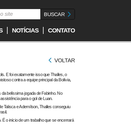
S
NOTÍCIAS
CONTATO
VOLTAR
s. E foi exatamente isso que Thalles, o
stoso contra a equipe principal da Bolívia,
is da belíssima jogada de Fabinho. No
 assistência para o gol de Luan.
e Talisca e Ademílson, Thalles conseguiu
asil.
É o início de um trabalho que se encerrará