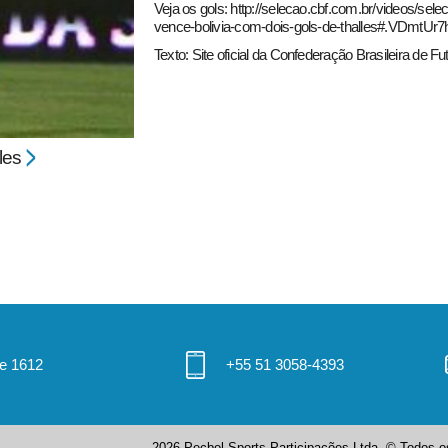
Veja os gols:
http://selecao.cbf.com.br/videos/sel
vence-bolivia-com-dois-gols-de-thalles#.VDmtUr
Texto: Site oficial da Confederação Brasileira de Fu
les
 e 1612
+55 51 3058-4393
2026 Pecbol Sports Participações Ltda. © Todos os