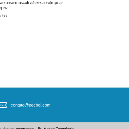
ecao-base-masculina/selecao-olimpica-
7hp-w
tebol
contato@pecbol.com
 direitos reservados - By
Moriah Tecnologia