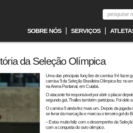
SOBRE NÓS
SERVIÇOS
ATLETA
vitória da Seleção Olímpica
Uma das principais funções de camisa 9 é fazer gol
camisa 9 da Seleção Brasileira Olímpica fez no ami
na Arena Pantanal, em Cuiabá.
O atacante foi responsável por abrir o placar depo
segundo gol, Thalles também participou. Foi dele a
O camisa 9 ainda fez mais um. Depois da jogada d
se livrar da marcação e marcou o terceiro gol do Br
– Estou muito feliz com o desempenho da Seleção. 
com a conquista do ouro olímpico.