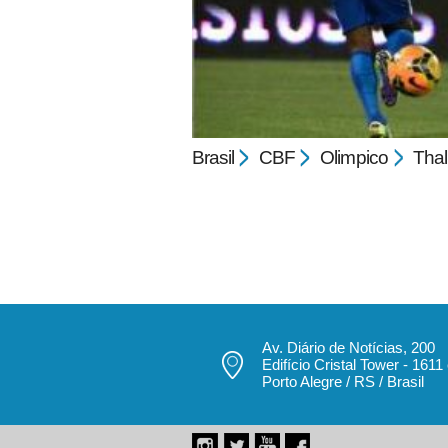
Brasil
CBF
Olimpico
Thal
pecbol.com
Av. Diário de Notícias, 200
Edifício Cristal Tower - 1611
Porto Alegre / RS / Brasil