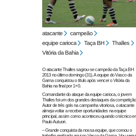
atacante
campeão
equipe carioca
Taça BH
Thalles
Vitória da Bahia
pecbol.com
O atacante Thalles sagrou-se campeão da Taça BH
2013 no último domingo (31). A equipe do Vasco da
Gama conquistou o título após vencer o Vitória da
Bahia na final por 1×0.
Comandante do ataque da equipe carioca, o jovem
Thalles foi um dos grandes destaques da competição
Autor de três gols na campanha vitoriosa, o atacante
almeja voltar a receber oportunidades na equipe
principal, assim como aconteceu quando o técnico er
Paulo Autuori.
– Grande conquista da nossa equipe, que coroou o
trabalho realizado aqui no Vasco da Gama. Vou segui