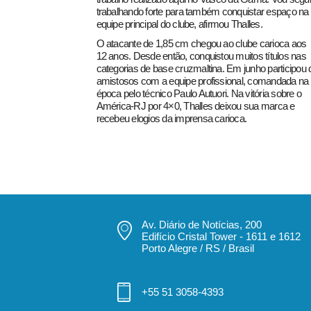
trabalhando forte para também conquistar espaço na
equipe principal do clube, afirmou Thalles.
O atacante de 1,85 cm chegou ao clube carioca aos
12 anos. Desde então, conquistou muitos títulos nas
categorias de base cruzmaltina. Em junho participou 
amistosos com a equipe profissional, comandada na
época pelo técnico Paulo Autuori. Na vitória sobre o
América-RJ por 4×0, Thalles deixou sua marca e
recebeu elogios da imprensa carioca.
Av. Diário de Notícias, 200
Edifício Cristal Tower - 1611 e 1612
Porto Alegre / RS / Brasil
+55 51 3058-4393