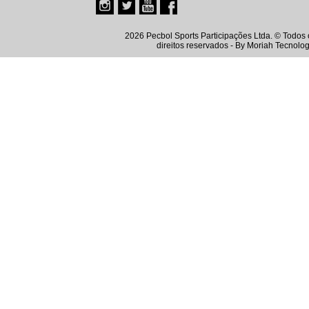
2026 Pecbol Sports Participações Ltda. © Todos 
direitos reservados - By
Moriah Tecnolog
Instagram
Twitter
Youtube
Facebook