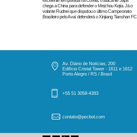
excelente temporada na Coréia, o atacante Japa
chega a China para defender o Meizhou Kejia. Já o
volante Rudnei que disputou o último Campeonato
Brasileiro pelo Avaí defenderá o Xinjiang Tianshan FC
Av. Diário de Notícias, 200
Edifício Cristal Tower - 1611 e 1612
Porto Alegre / RS / Brasil
+55 51 3058-4393
contato@pecbol.com