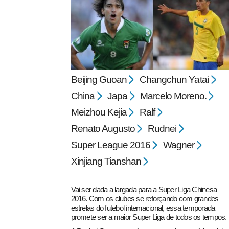
Beijing Guoan
Changchun Yatai
pecbol.com
China
Japa
Marcelo Moreno.
Meizhou Kejia
Ralf
Renato Augusto
Rudnei
Super League 2016
Wagner
Xinjiang Tianshan
Vai ser dada a largada para a Super Liga Chinesa
2016. Com os clubes se reforçando com grandes
estrelas do futebol internacional, essa temporada
promete ser a maior Super Liga de todos os tempos.