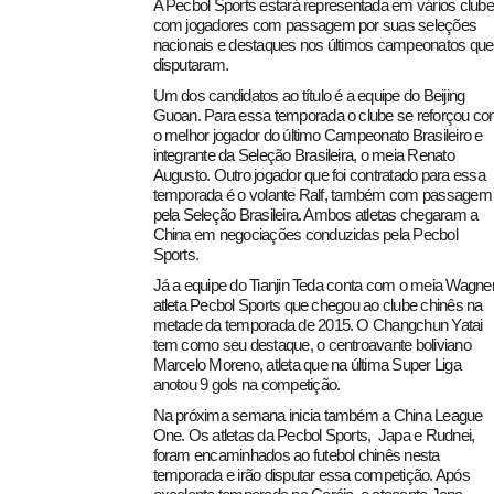
A Pecbol Sports estará representada em vários clube
com jogadores com passagem por suas seleções
nacionais e destaques nos últimos campeonatos que
disputaram.
Um dos candidatos ao título é a equipe do Beijing
Guoan. Para essa temporada o clube se reforçou c
o melhor jogador do último Campeonato Brasileiro e
integrante da Seleção Brasileira, o meia Renato
Augusto. Outro jogador que foi contratado para essa
temporada é o volante Ralf, também com passagem
pela Seleção Brasileira. Ambos atletas chegaram a
China em negociações conduzidas pela Pecbol
Sports.
Já a equipe do Tianjin Teda conta com o meia Wagner
atleta Pecbol Sports que chegou ao clube chinês na
metade da temporada de 2015. O Changchun Yatai
tem como seu destaque, o centroavante boliviano
Marcelo Moreno, atleta que na última Super Liga
anotou 9 gols na competição.
Na próxima semana inicia também a China League
One. Os atletas da Pecbol Sports, Japa e Rudnei,
foram encaminhados ao futebol chinês nesta
temporada e irão disputar essa competição. Após