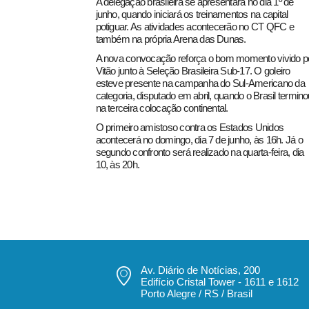
A delegação brasileira se apresentará no dia 1º de
junho, quando iniciará os treinamentos na capital
potiguar. As atividades acontecerão no CT QFC e
também na própria Arena das Dunas.
A nova convocação reforça o bom momento vivido p
Vitão junto à Seleção Brasileira Sub-17. O goleiro
esteve presente na campanha do Sul-Americano da
categoria, disputado em abril, quando o Brasil termino
na terceira colocação continental.
O primeiro amistoso contra os Estados Unidos
acontecerá no domingo, dia 7 de junho, às 16h. Já o
segundo confronto será realizado na quarta-feira, dia
10, às 20h.
Av. Diário de Notícias, 200
Edifício Cristal Tower - 1611 e 1612
Porto Alegre / RS / Brasil