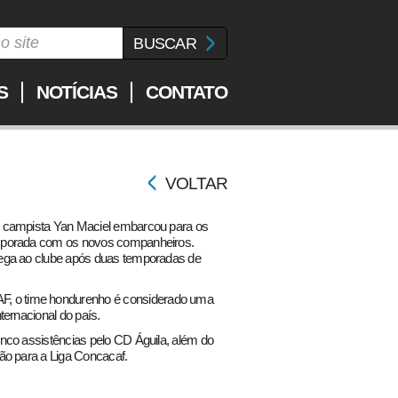
S
NOTÍCIAS
CONTATO
VOLTAR
o campista Yan Maciel embarcou para os
emporada com os novos companheiros.
hega ao clube após duas temporadas de
 o time hondurenho é considerado uma
ternacional do país.
nco assistências pelo CD Águila, além do
ão para a Liga Concacaf.