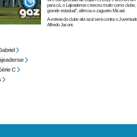
para cá, o Lajeadense cresceu muito como clube, 
grande estadual”, afirmou o zagueiro Micael.
A estreia do clube alvi azul será contra o Juventud
Alfredo Jaconi.
Gabriel
ajeadense
Série C
s