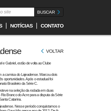
S
NOTÍCIAS
CONTATO
adense
VOLTAR
l e Gabriel, estão de volta ao Clube
m a camisa do Lajeadense. Marcou dois
ês oportunidades. Após o estadual foi
to Brasileiro da Série C.
 esteve na seleção da rodada em duas
Rio Branco do Acre para a disputa da Série
Santa Catarina.
 Lajeadense. Nesse período conquistamos o
 bom Gauchão nesse ano de 2012. De lá