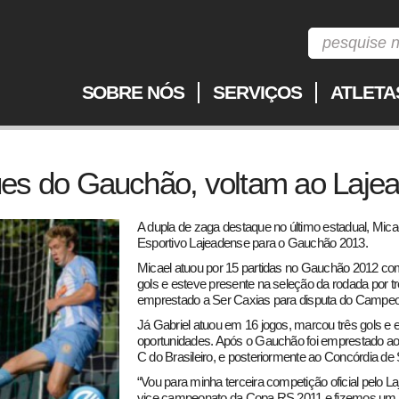
SOBRE NÓS
SERVIÇOS
ATLETA
ues do Gauchão, voltam ao Laje
A dupla de zaga destaque no último estadual, Micae
Esportivo Lajeadense para o Gauchão 2013.
Micael atuou por 15 partidas no Gauchão 2012 co
gols e esteve presente na seleção da rodada por tr
emprestado a Ser Caxias para disputa do Campeona
Já Gabriel atuou em 16 jogos, marcou três gols e
oportunidades. Após o Gauchão foi emprestado ao 
C do Brasileiro, e posteriormente ao Concórdia de 
“Vou para minha terceira competição oficial pelo
vice campeonato da Copa RS 2011 e fizemos um