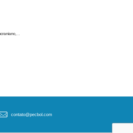
 ucraniano,…
contato@pecbol.com