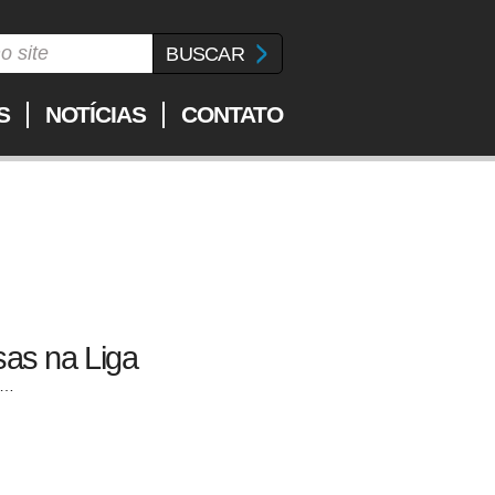
S
NOTÍCIAS
CONTATO
sas na Liga
na…