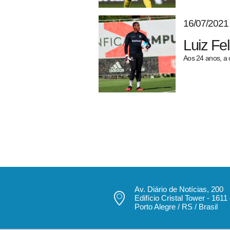
16/07/2021
Luiz Fe
Aos 24 anos, a 
Av. Diário de Notícias, 200
Edifício Cristal Tower - 1611
Porto Alegre / RS / Brasil