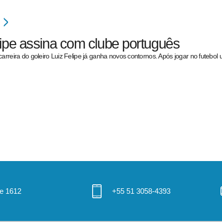
lipe assina com clube português
carreira do goleiro Luiz Felipe já ganha novos contornos. Após jogar no futebol
 e 1612
+55 51 3058-4393