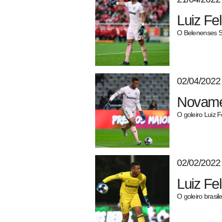
Luiz Fe
O Belenenses SA
02/04/2022
Novame
pecbol.com
O goleiro Luiz 
02/02/2022
Luiz Fe
O goleiro brasi