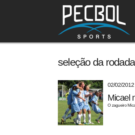
seleção da rodada
02/02/2012
Micael 
O zagueiro Mic