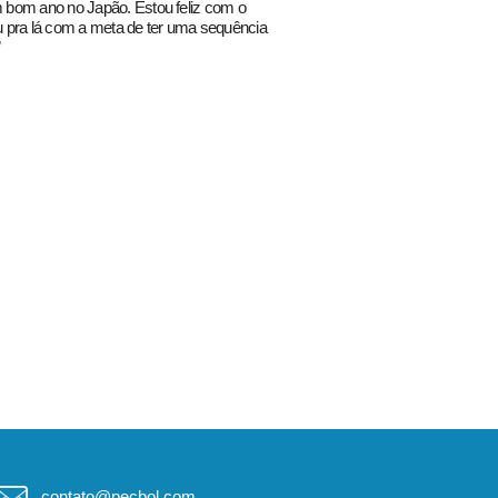
um bom ano no Japão. Estou feliz com o
ou pra lá com a meta de ter uma sequência
”
contato@pecbol.com