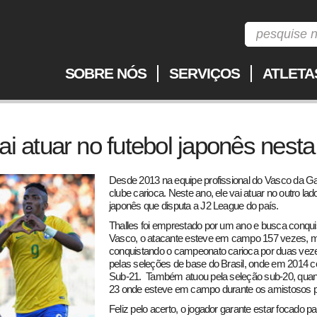
SOBRE NÓS
SERVIÇOS
ATLETA
ai atuar no futebol japonês nest
Desde 2013 na equipe profissional do Vasco da Ga
clube carioca. Neste ano, ele vai atuar no outro lad
japonês que disputa a J2 League do país.
Thalles foi emprestado por um ano e busca conqui
Vasco, o atacante esteve em campo 157 vezes, ma
conquistando o campeonato carioca por duas vez
pelas seleções de base do Brasil, onde em 2014 con
Sub-21. Também atuou pela seleção sub-20, quand
23 onde esteve em campo durante os amistosos pr
Feliz pelo acerto, o jogador garante estar focado 