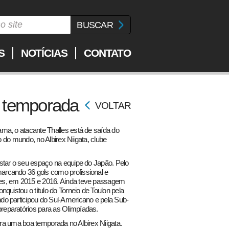
S
NOTÍCIAS
CONTATO
a temporada
VOLTAR
ma, o atacante Thalles está de saída do
o do mundo, no Albirex Niigata, clube
star o seu espaço na equipe do Japão. Pelo
rcando 36 gols como profissional e
es, em 2015 e 2016. Ainda teve passagem
quistou o título do Torneio de Toulon pela
o participou do Sul-Americano e pela Sub-
eparatórios para as Olimpíadas.
para uma boa temporada no Albirex Niigata.