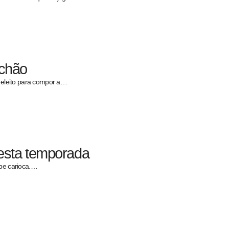
uchão
i eleito para compor a…
nesta temporada
ube carioca.…