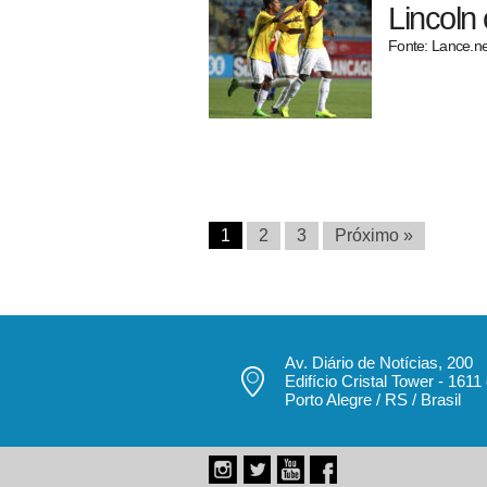
Lincoln
Fonte: Lance.ne
1
2
3
Próximo »
Av. Diário de Notícias, 200
Edifício Cristal Tower - 1611
Porto Alegre / RS / Brasil