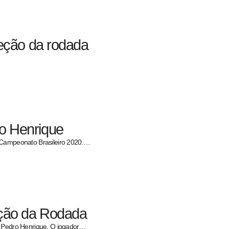
leção da rodada
o Henrique
o Campeonato Brasileiro 2020.…
eção da Rodada
o Pedro Henrique. O jogador…