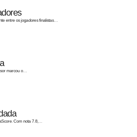
adores
te entre os jogadores finalistas…
da
ensor marcou o…
odada
faScore. Com nota 7.8,…