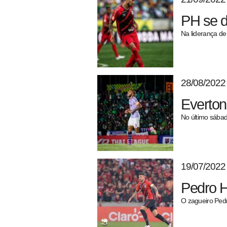
PH se d
Na liderança de
28/08/2022
Everton
pecbol.com
No último sábad
19/07/2022
Pedro H
O zagueiro Pedr