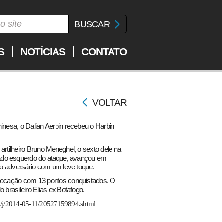
S
NOTÍCIAS
CONTATO
VOLTAR
hinesa, o Dalian Aerbin recebeu o Harbin
artilheiro Bruno Meneghel, o sexto dele na
ado esquerdo do ataque, avançou em
iro adversário com um leve toque.
olocação com 13 pontos conquistados. O
 brasileiro Elias ex Botafogo.
.cn/j/2014-05-11/20527159894.shtml