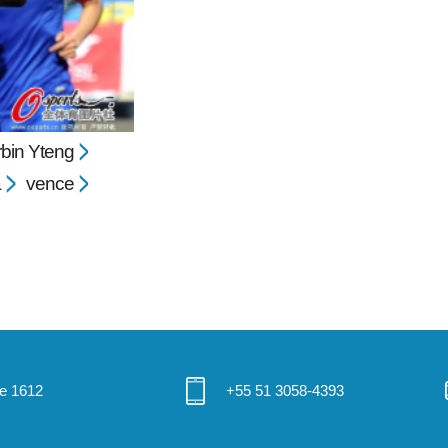
bin Yteng
a
vence
 e 1612
+55 51 3058-4393