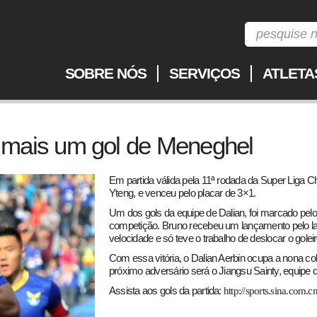
SOBRE NÓS
SERVIÇOS
ATLETA
 mais um gol de Meneghel
Em partida válida pela 11ª rodada da Super Liga C
Yteng, e venceu pelo placar de 3×1.
Um dos gols da equipe de Dalian, foi marcado pelo 
competição. Bruno recebeu um lançamento pelo l
velocidade e só teve o trabalho de deslocar o gole
Com essa vitória, o Dalian Aerbin ocupa a nona c
próximo adversário será o Jiangsu Sainty, equipe do
Assista aos gols da partida:
http://sports.sina.com