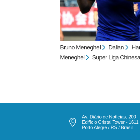
Bruno Meneghel
Dalian
Har
Meneghel
Super Liga Chines
pecbol.com
Av. Diário de Notícias, 200
Edifício Cristal Tower - 1611
Porto Alegre / RS / Brasil