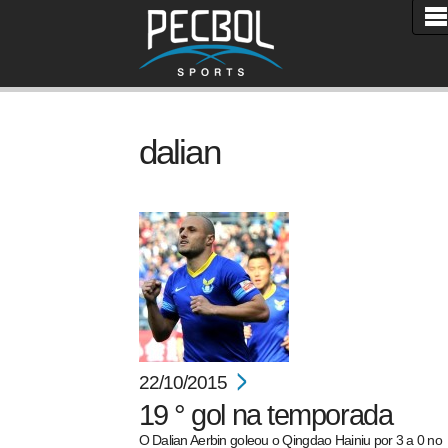
dalian
22/10/2015
19 ° gol na temporada
O Dalian Aerbin goleou o Qingdao Hainiu por 3 a 0 no