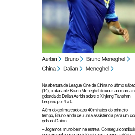
pecbol.com
Aerbin
Bruno
Bruno Meneghel
China
Dalian
Meneghel
Na abertura da League One da China no último sába
(14), o atacante Bruno Meneghel deixou sua marca n
goleada do Dalian Aerbin sobre o Xinjiang Tianshan
Leopard por 4 a 0.
Além do gol marcado aos 40 minutos do primeiro
tempo, Bruno ainda deu uma assistência para um do
gols do Dalian.
– Jogamos muito bem na estreia. Consegui contribuir
com um gol e uma assistência para a nossa vitória.