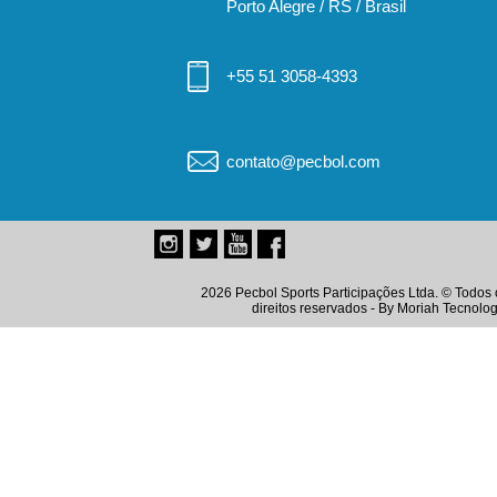
Porto Alegre / RS / Brasil
+55 51 3058-4393
contato@pecbol.com
2026 Pecbol Sports Participações Ltda. © Todos 
direitos reservados - By
Moriah Tecnolog
Instagram
Twitter
Youtube
Facebook