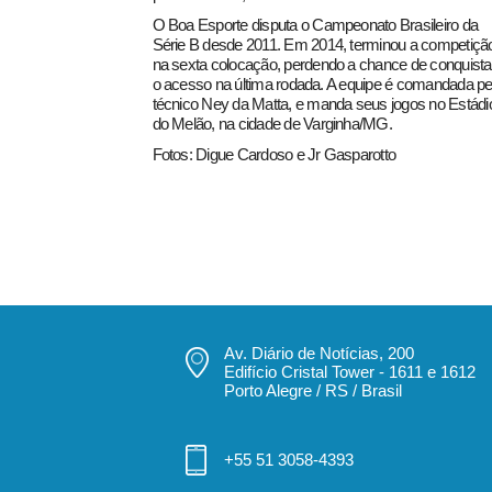
O Boa Esporte disputa o Campeonato Brasileiro da
Série B desde 2011. Em 2014, terminou a competiçã
na sexta colocação, perdendo a chance de conquista
o acesso na última rodada. A equipe é comandada pe
técnico Ney da Matta, e manda seus jogos no Estádi
do Melão, na cidade de Varginha/MG.
Fotos: Digue Cardoso e Jr Gasparotto
Av. Diário de Notícias, 200
Edifício Cristal Tower - 1611 e 1612
Porto Alegre / RS / Brasil
+55 51 3058-4393