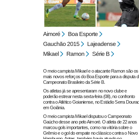
Aimoré
Boa Esporte
Gauchão 2015
Lajeadense
Mikael
Ramon
Série B
pecbol.com
O meio campista Mikael e o atacante Ramon são os
mais novos reforços do Boa Esporte para a disputa d
Campeonato Brasileiro da Série B.
Os atletas já se apresentaram no novo clube e
poderão estrear nesta sexta-feira (08), no confronto
contra o Atlético Goianiense, no Estádio Serra Doura
em Goiânia.
O meio campista Mikael disputou o Campeonato
Gaúcho desse ano pelo Aimoré. O atleta de 22 anos
marcou gols importantes, como na vitória sobre o
Grêmio e o gol do empate no clássico contra o Novo
Hamburgo. Antes, também havia atuado no