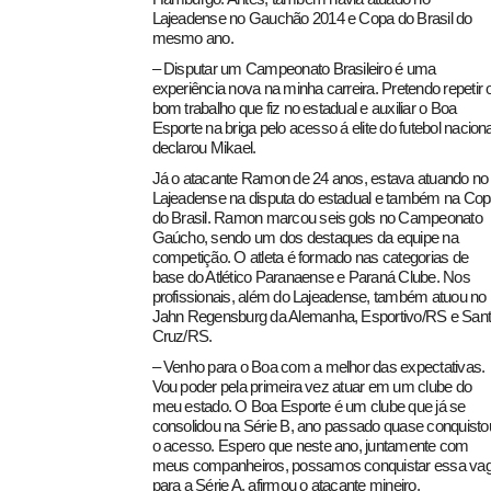
Lajeadense no Gauchão 2014 e Copa do Brasil do
mesmo ano.
– Disputar um Campeonato Brasileiro é uma
experiência nova na minha carreira. Pretendo repetir 
bom trabalho que fiz no estadual e auxiliar o Boa
Esporte na briga pelo acesso á elite do futebol naciona
declarou Mikael.
Já o atacante Ramon de 24 anos, estava atuando no
Lajeadense na disputa do estadual e também na Co
do Brasil. Ramon marcou seis gols no Campeonato
Gaúcho, sendo um dos destaques da equipe na
competição. O atleta é formado nas categorias de
base do Atlético Paranaense e Paraná Clube. Nos
profissionais, além do Lajeadense, também atuou no
Jahn Regensburg da Alemanha, Esportivo/RS e San
Cruz/RS.
– Venho para o Boa com a melhor das expectativas.
Vou poder pela primeira vez atuar em um clube do
meu estado. O Boa Esporte é um clube que já se
consolidou na Série B, ano passado quase conquisto
o acesso. Espero que neste ano, juntamente com
meus companheiros, possamos conquistar essa va
para a Série A, afirmou o atacante mineiro.