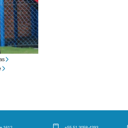
tas
e
 e 1612
+55 51 3058-4393