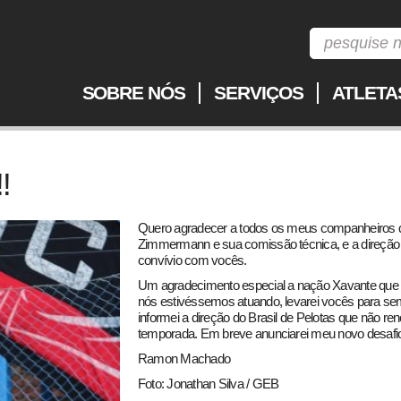
SOBRE NÓS
SERVIÇOS
ATLETA
!
Quero agradecer a todos os meus companheiros de
Zimmermann e sua comissão técnica, e a direção d
convívio com vocês.
Um agradecimento especial a nação Xavante que
nós estivéssemos atuando, levarei vocês para s
informei a direção do Brasil de Pelotas que não re
temporada. Em breve anunciarei meu novo desafio
Ramon Machado
Foto: Jonathan Silva / GEB