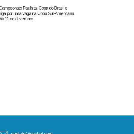
Campeonato Paulista, Copa do Brasil e
 briga por uma vaga na Copa Sul-Americana
 dia 11 de dezembro.
contato@pecbol.com