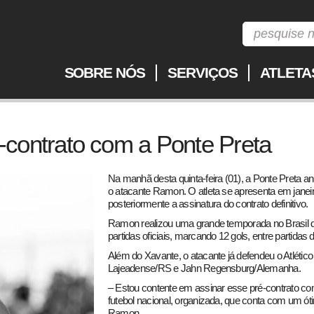
SOBRE NÓS
SERVIÇOS
ATLETA
contrato com a Ponte Preta
Na manhã desta quinta-feira (01), a Ponte Preta a
o atacante Ramon. O atleta se apresenta em jane
posteriormente a assinatura do contrato definitivo.
Ramon realizou uma grande temporada no Brasil d
partidas oficiais, marcando 12 gols, entre partidas
Além do Xavante, o atacante já defendeu o Atléti
Lajeadense/RS e Jahn Regensburg/Alemanha.
– Estou contente em assinar esse pré-contrato co
futebol nacional, organizada, que conta com um ót
Ramon.