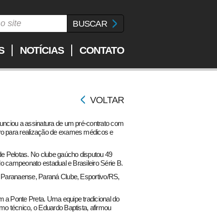
S
NOTÍCIAS
CONTATO
VOLTAR
nunciou a assinatura de um pré-contrato com
iro para realização de exames médicos e
e Pelotas. No clube gaúcho disputou 49
 do campeonato estadual e Brasileiro Série B.
co Paranaense, Paraná Clube, Esportivo/RS,
m a Ponte Preta. Uma equipe tradicional do
imo técnico, o Eduardo Baptista, afirmou