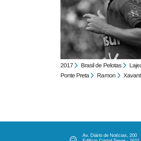
pecbol.com
2017
Brasil de Pelotas
Laje
Ponte Preta
Ramon
Xavant
Av. Diário de Notícias, 200
Edifício Cristal Tower - 1611